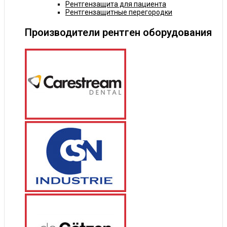
Рентгензащита для пациента
Рентгензащитные перегородки
Производители рентген оборудования