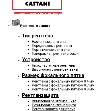
Все стоматологические аспираторы
Рентгены и защита
Тип рентгена
Настенные рентгены
Передвежные рентгены
Портативные рентгены
Панорамная рентгенография
Устройство
Низкочастотные рентгены
Высокочастотные рентгены
Размер фокального пятна
Рентгены с фокальным пятном 0.4 мм
Рентгены с фокальным пятном 0.7 мм
Рентгены с фокальным пятном 0.8 мм
Рентгензащита
Виниловая рентгензащита
Резиновая рентгензащита
Рентгензащита для врача