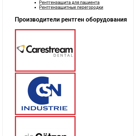
Рентгензащита для пациента
Рентгензащитные перегородки
Производители рентген оборудования