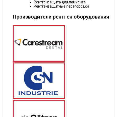
Рентгензащита для пациента
Рентгензащитные перегородки
Производители рентген оборудования