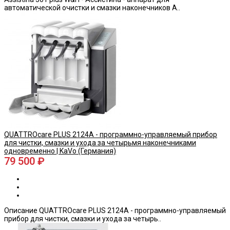
автоматической очистки и смазки наконечников А..
QUATTROcare PLUS 2124А - программно-управляемый прибор
для чистки, смазки и ухода за четырьмя наконечниками
одновременно | KaVo (Германия)
79 500 ₽
Описание QUATTROcare PLUS 2124А - программно-управляемый
прибор для чистки, смазки и ухода за четырь..