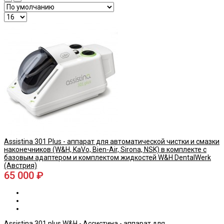
Assistina 301 Plus - аппарат для автоматической чистки и смазки
наконечников (W&H, KaVo, Bien-Air, Sirona, NSK) в комплекте с
базовым адаптером и комплектом жидкостей W&H DentalWerk
(Австрия)
65 000 ₽
Assistina 301 plus W&H - Ассистина - аппарат для