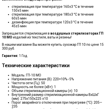
стерилизация при температуре 160±3 °C в течение
150±5 мин
стерилизация при температуре 180±3 °C в течение
60±5 мин
дезинфекция при температуре 120±3 °C в течение
45±5 мин
Запрещается стерилизация в
воздушных стерилизаторах ГП
10 МО
изделий из текстиля, ваты и резины!
В нашем магазине Вы можете купить сухожар ГП 10 по цене 15
300 руб.
Гарантия:
1 Год.
Технические характеристики
Модель: ГП-10 МО
Напряжение питания (В): 220+10%−5%
Частота сети (Гц): 50
Мощность не более (кВт): 1
Объем стерилизационной камеры (л): 10
Внутренний размер стерилизационной камеры ВхШхГ
(мм): 275х150х225 ±10
Порог аварийного отключения при перегреве (°C): 205—
235