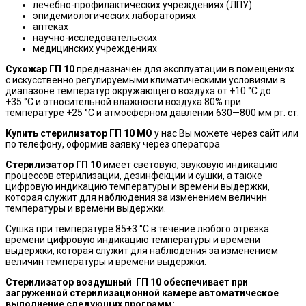
лечебно-профилактических учреждениях (ЛПУ)
эпидемиологических лабораториях
аптеках
научно-исследовательских
медицинских учреждениях
Сухожар ГП 10
предназначен для эксплуатации в помещениях
с искусственно регулируемыми климатическими условиями в
диапазоне температур окружающего воздуха от +10 °C до
+35 °C и относительной влажности воздуха 80% при
температуре +25 °C и атмосферном давлении 630—800 мм рт. ст.
Купить стерилизатор ГП 10 МО
у нас Вы можете через сайт или
по телефону, оформив заявку через оператора
Стерилизатор ГП 10
имеет световую, звуковую индикацию
процессов стерилизации, дезинфекции и сушки, а также
цифровую индикацию температуры и времени выдержки,
которая служит для наблюдения за изменением величин
температуры и времени выдержки.
Сушка при температуре 85±3 °C в течение любого отрезка
времени цифровую индикацию температуры и времени
выдержки, которая служит для наблюдения за изменением
величин температуры и времени выдержки.
Стерилизатор воздушный ГП 10 обеспечивает при
загруженной стерилизационной камере автоматическое
выполнение следующих программ: