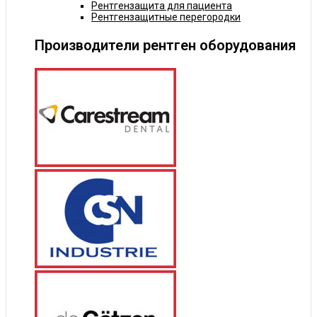
Рентгензащита для пациента
Рентгензащитные перегородки
Производители рентген оборудования