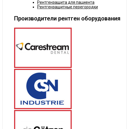
Рентгензащита для пациента
Рентгензащитные перегородки
Производители рентген оборудования