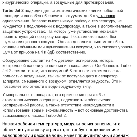
хирургических операций, а воздушные для протезирования.
Turbo-Jet 2
подходит для стоматологических клиник небольшой
площади и способен обеспечить вакуумом до 3-х
установок
одновременно. Аппарат имеет низкую рабочую температуру, не
нуждается в подключении к водопроводу, а также в дополнительных
защитных устройствах. На моторы уже установлен механизм,
препятствующий перегреву мотора. Поставляется насос без
шумоизоляционного кожуха. Однако дополнительно может быть
оснащен обычным или шумозащитным кожухом, что снижает уровень
шума от прибора на 4 и 8дБ соответственно.
Оборудование состоит из 4-х деталей: аспиратора, мотора,
контрольной панели управления и насоса слива. Особенность Turbo-
Jet 2 состоит в том, что вакуумный блок в нем остается всегда
полностью воздушным, так как от поступающего в сепаратор
аспирата, смешанного с воздухом, отделяется жидкость. Это и
позволяет его отнести к водо-воздушному типу.
Универсальность аппарата, его применение при любых
стоматологических операциях, надежность и обеспечение
беспрерывной работы, а также отсутствие необходимости в
использовании воды и экономичность – вот основные достоинства
всасывающего насоса Turbo-Jet 2.
Низкая рабочая температура, модульное исполнение, что
облегчает установку агрегата, не требует подключения к
водопроводу и расхода воды, имеет принудительный дренаж