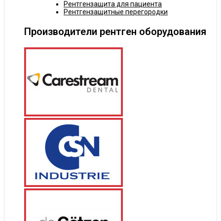
Рентгензащита для пациента
Рентгензащитные перегородки
Производители рентген оборудования