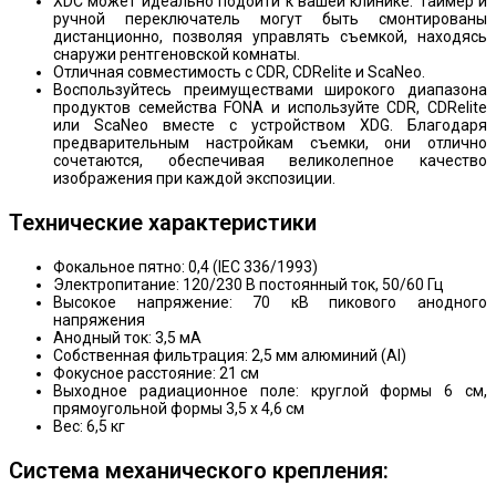
XDС может идеально подойти к вашей клинике. Таймер и
ручной переключатель могут быть смонтированы
дистанционно, позволяя управлять съемкой, находясь
снаружи рентгеновской комнаты.
Отличная совместимость с CDR, CDRelite и ScaNeo.
Воспользуйтесь преимуществами широкого диапазона
продуктов семейства FONA и используйте CDR, CDRelite
или ScaNeo вместе с устройством XDG. Благодаря
предварительным настройкам съемки, они отлично
сочетаются, обеспечивая великолепное качество
изображения при каждой экспозиции.
Технические характеристики
Фокальное пятно: 0,4 (IEC 336/1993)
Электропитание: 120/230 В постоянный ток, 50/60 Гц
Высокое напряжение: 70 кВ пикового анодного
напряжения
Анодный ток: 3,5 мА
Собственная фильтрация: 2,5 мм алюминий (Al)
Фокусное расстояние: 21 см
Выходное радиационное поле: круглой формы 6 см,
прямоугольной формы 3,5 x 4,6 см
Вес: 6,5 кг
Система механического крепления: