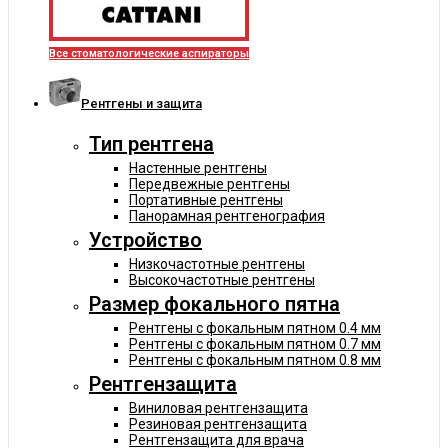
Все стоматологические аспираторы
Рентгены и защита
Тип рентгена
Настенные рентгены
Передвежные рентгены
Портативные рентгены
Панорамная рентгенография
Устройство
Низкочастотные рентгены
Высокочастотные рентгены
Размер фокального пятна
Рентгены с фокальным пятном 0.4 мм
Рентгены с фокальным пятном 0.7 мм
Рентгены с фокальным пятном 0.8 мм
Рентгензащита
Виниловая рентгензащита
Резиновая рентгензащита
Рентгензащита для врача