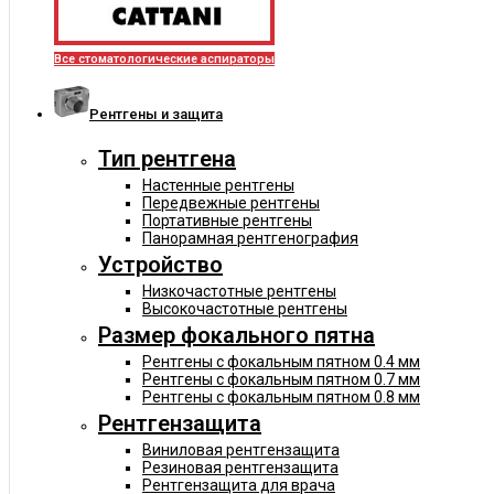
Все стоматологические аспираторы
Рентгены и защита
Тип рентгена
Настенные рентгены
Передвежные рентгены
Портативные рентгены
Панорамная рентгенография
Устройство
Низкочастотные рентгены
Высокочастотные рентгены
Размер фокального пятна
Рентгены с фокальным пятном 0.4 мм
Рентгены с фокальным пятном 0.7 мм
Рентгены с фокальным пятном 0.8 мм
Рентгензащита
Виниловая рентгензащита
Резиновая рентгензащита
Рентгензащита для врача