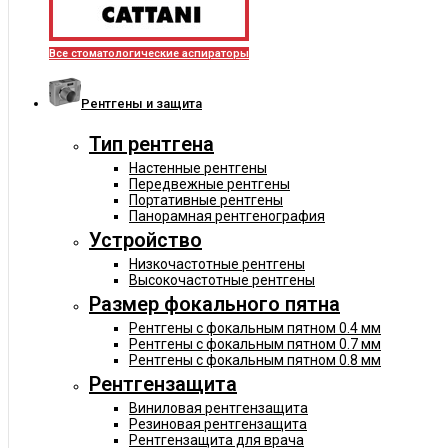
Все стоматологические аспираторы
Рентгены и защита
Тип рентгена
Настенные рентгены
Передвежные рентгены
Портативные рентгены
Панорамная рентгенография
Устройство
Низкочастотные рентгены
Высокочастотные рентгены
Размер фокального пятна
Рентгены с фокальным пятном 0.4 мм
Рентгены с фокальным пятном 0.7 мм
Рентгены с фокальным пятном 0.8 мм
Рентгензащита
Виниловая рентгензащита
Резиновая рентгензащита
Рентгензащита для врача