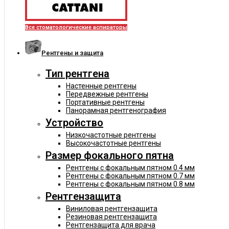
Все стоматологические аспираторы
Рентгены и защита
Тип рентгена
Настенные рентгены
Передвежные рентгены
Портативные рентгены
Панорамная рентгенография
Устройство
Низкочастотные рентгены
Высокочастотные рентгены
Размер фокального пятна
Рентгены с фокальным пятном 0.4 мм
Рентгены с фокальным пятном 0.7 мм
Рентгены с фокальным пятном 0.8 мм
Рентгензащита
Виниловая рентгензащита
Резиновая рентгензащита
Рентгензащита для врача