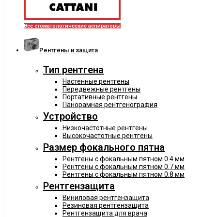
Все стоматологические аспираторы
Рентгены и защита
Тип рентгена
Настенные рентгены
Передвежные рентгены
Портативные рентгены
Панорамная рентгенография
Устройство
Низкочастотные рентгены
Высокочастотные рентгены
Размер фокального пятна
Рентгены с фокальным пятном 0.4 мм
Рентгены с фокальным пятном 0.7 мм
Рентгены с фокальным пятном 0.8 мм
Рентгензащита
Виниловая рентгензащита
Резиновая рентгензащита
Рентгензащита для врача