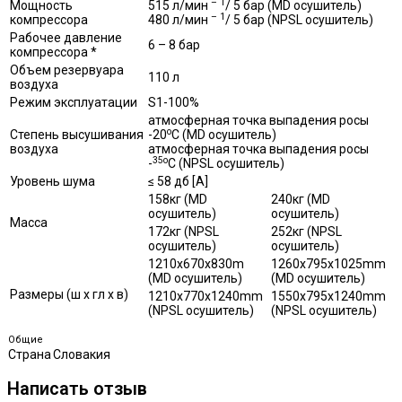
– 1
Мощность
515 л/мин
/ 5 бар (MD осушитель)
– 1
компрессора
480 л/мин
/ 5 бар (NPSL осушитель)
Рабочее давление
6 – 8 бар
компрессора *
Объем резервуара
110 л
воздуха
Режим эксплуатации
S1-100%
атмосферная точка выпадения росы
o
Степень высушивания
-20
C (MD осушитель)
воздуха
атмосферная точка выпадения росы
35o
-
C (NPSL осушитель)
Уровень шума
≤ 58 дб [A]
158кг (MD
240кг (MD
осушитель)
осушитель)
Масса
172кг (NPSL
252кг (NPSL
осушитель)
осушитель)
1210x670x830m
1260x795x1025mm
(MD осушитель)
(MD осушитель)
Размеры (ш х гл х в)
1210x770x1240mm
1550x795x1240mm
(NPSL осушитель)
(NPSL осушитель)
Общие
Страна
Словакия
Написать отзыв