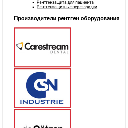
Рентгензащита для пациента
Рентгензащитные перегородки
Производители рентген оборудования