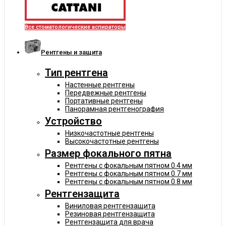
Все стоматологические аспираторы
Рентгены и защита
Тип рентгена
Настенные рентгены
Передвежные рентгены
Портативные рентгены
Панорамная рентгенография
Устройство
Низкочастотные рентгены
Высокочастотные рентгены
Размер фокального пятна
Рентгены с фокальным пятном 0.4 мм
Рентгены с фокальным пятном 0.7 мм
Рентгены с фокальным пятном 0.8 мм
Рентгензащита
Виниловая рентгензащита
Резиновая рентгензащита
Рентгензащита для врача