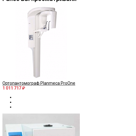
Ортопантомограф Planmeca ProOne
1 011 717 ₽