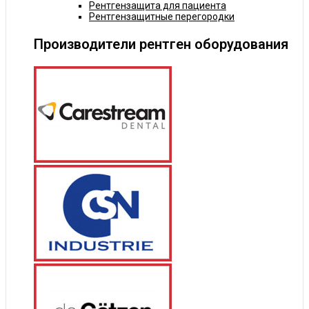
Рентгензащита для пациента
Рентгензащитные перегородки
Производители рентген оборудования