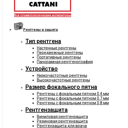
Все стоматологические аспираторы
Рентгены и защита
Тип рентгена
Настенные рентгены
Передвежные рентгены
Портативные рентгены
Панорамная рентгенография
Устройство
Низкочастотные рентгены
Высокочастотные рентгены
Размер фокального пятна
Рентгены с фокальным пятном 0.4 мм
Рентгены с фокальным пятном 0.7 мм
Рентгены с фокальным пятном 0.8 мм
Рентгензащита
Виниловая рентгензащита
Резиновая рентгензащита
Рентгензащита для врача