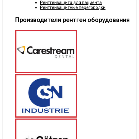
Рентгензащита для пациента
Рентгензащитные перегородки
Производители рентген оборудования