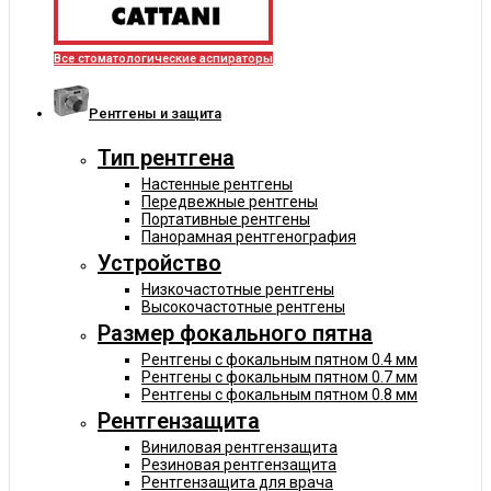
Все стоматологические аспираторы
Рентгены и защита
Тип рентгена
Настенные рентгены
Передвежные рентгены
Портативные рентгены
Панорамная рентгенография
Устройство
Низкочастотные рентгены
Высокочастотные рентгены
Размер фокального пятна
Рентгены с фокальным пятном 0.4 мм
Рентгены с фокальным пятном 0.7 мм
Рентгены с фокальным пятном 0.8 мм
Рентгензащита
Виниловая рентгензащита
Резиновая рентгензащита
Рентгензащита для врача