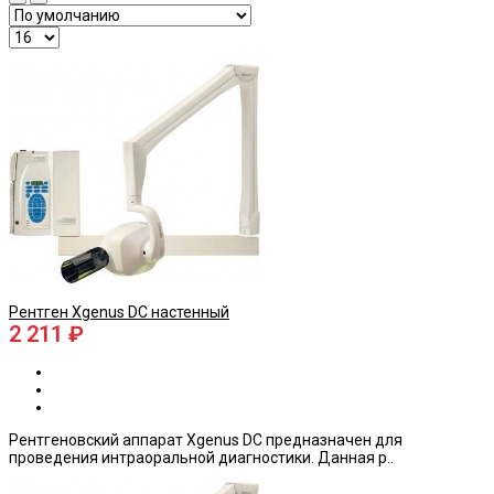
Рентген Хgenus DС настенный
2 211 ₽
Рентгеновский аппарат Хgenus DС предназначен для
проведения интраоральной диагностики. Данная р..