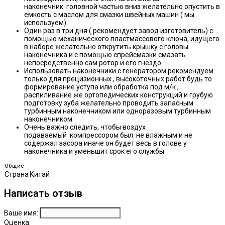
наконечник головной частью вниз желательно опустить в
емкость с маслом для смазки швейных машин ( мы
используем).
Один раз в три дня ( рекомендует завод изготовитель) с
помощью механического пластмассового ключа, идущего
в наборе желательно открутить крышку с головы
наконечника и с помощью спрейсмазки смазать
непосредственно сам ротор и его гнездо.
Использовать наконечники с генератором рекомендуем
только для прецизионных , высокоточных работ будь то
формирование уступа или обработка под м/к ,
распиливание же ортопедических конструкций и грубую
подготовку зуба желательно проводить запасным
турбинным наконечником или одноразовым турбинным
наконечником.
Очень важно следить, чтобы воздух
подаваемый компрессором был не влажным и не
содержал засора иначе он будет весь в голове у
наконечника и уменьшит срок его службы.
Общие
Страна
Китай
Написать отзыв
Ваше имя:
Оценка: