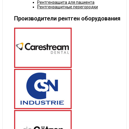
Рентгензащита для пациента
Рентгензащитные перегородки
Производители рентген оборудования