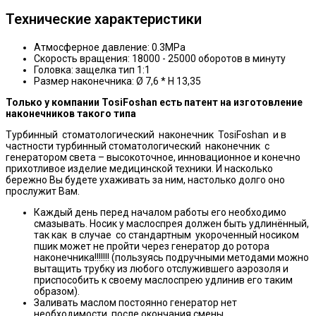
Технические характеристики
Атмосферное давление: 0.3MPa
Скорость вращения: 18000 - 25000 оборотов в минуту
Головка: защелка тип 1:1
Размер наконечника: Ø 7,6 * H 13,35
Только у компании TosiFoshan есть патент на изготовление
наконечников такого типа
Турбинный стоматологический наконечник TosiFoshan и в
частности турбинный стоматологический наконечник с
генератором света – высокоточное, инновационное и конечно
прихотливое изделие медицинской техники. И насколько
бережно Вы будете ухаживать за ним, настолько долго оно
прослужит Вам.
Каждый день перед началом работы его необходимо
смазывать. Носик у маслоспрея должен быть удлинённый,
так как в случае со стандартным укороченный носиком
пшик может не пройти через генератор до ротора
наконечника!!!!!!! (пользуясь подручными методами можно
вытащить трубку из любого отслужившего аэрозоля и
приспособить к своему маслоспрею удлинив его таким
образом).
Заливать маслом постоянно генератор нет
необходимости, после окончания смены