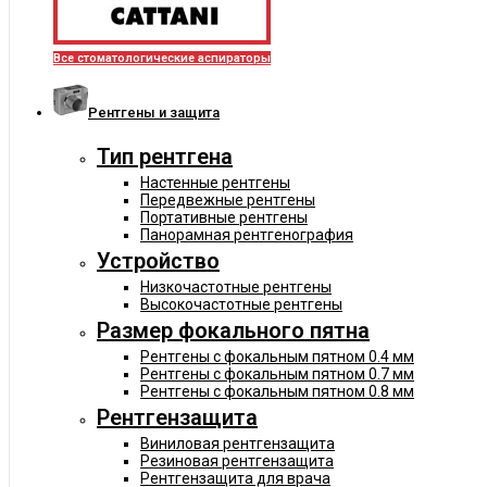
Все стоматологические аспираторы
Рентгены и защита
Тип рентгена
Настенные рентгены
Передвежные рентгены
Портативные рентгены
Панорамная рентгенография
Устройство
Низкочастотные рентгены
Высокочастотные рентгены
Размер фокального пятна
Рентгены с фокальным пятном 0.4 мм
Рентгены с фокальным пятном 0.7 мм
Рентгены с фокальным пятном 0.8 мм
Рентгензащита
Виниловая рентгензащита
Резиновая рентгензащита
Рентгензащита для врача